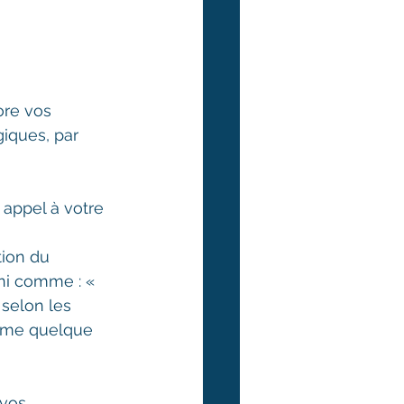
ore vos 
giques, par 
 appel à votre 
tion du 
ini comme : « 
selon les 
omme quelque 
vos 