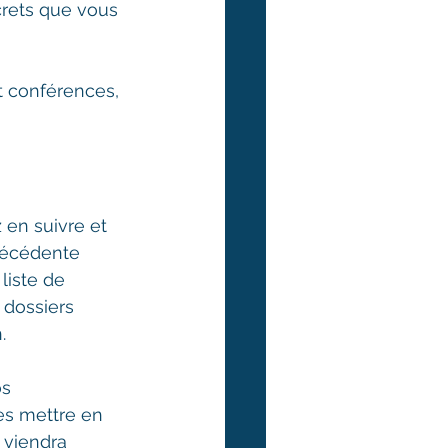
crets que vous 
t conférences, 
 en suivre et 
récédente 
liste de 
 dossiers 
. 
os 
les mettre en 
 viendra 