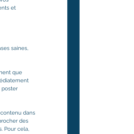
nts et 
ases saines, 
oment que 
médiatement 
 poster 
u contenu dans 
pprocher des 
. Pour cela, 