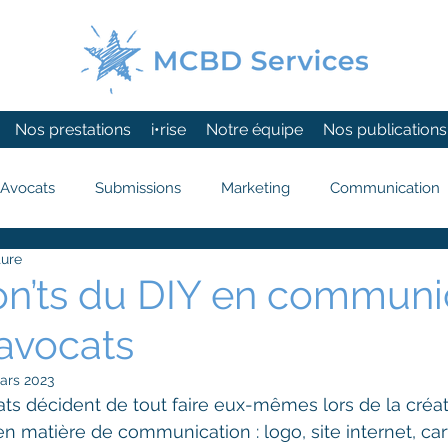
Nos prestations
i•rise
Notre équipe
Nos publications
Avocats
Submissions
Marketing
Communication
ture
Newsletter
on’ts du DIY en communi
 avocats
ars 2023
s décident de tout faire eux-mêmes lors de la créat
n matière de communication : logo, site internet, cart