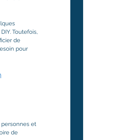
elques 
IY. Toutefois, 
icier de 
esoin pour 
 
s personnes et 
oire de 