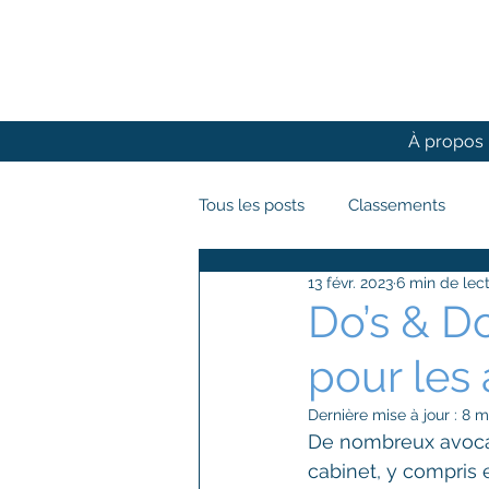
À propos
Tous les posts
Classements
13 févr. 2023
6 min de lec
Business Développement
Do’s & D
pour les
Dernière mise à jour :
8 m
De nombreux avocat
cabinet, y compris e