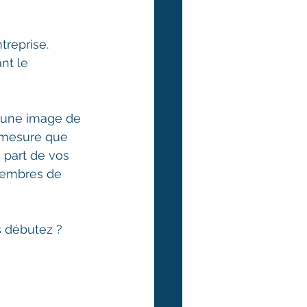
treprise. 
nt le 
 une image de 
 mesure que 
 part de vos 
 membres de 
 débutez ? 
 