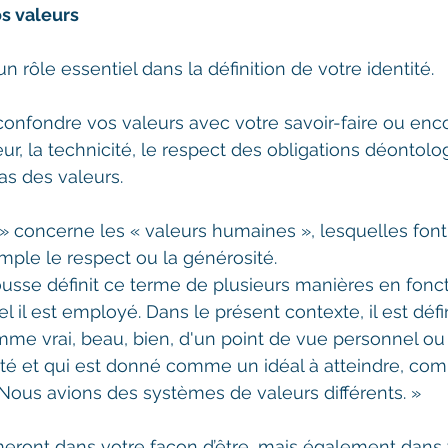
os valeurs
n rôle essentiel dans la définition de votre identité.
confondre vos valeurs avec votre savoir-faire ou enc
eur, la technicité, le respect des obligations déontolo
s des valeurs. 
» concerne les « valeurs humaines », lesquelles font
mple le respect ou la générosité. 
ousse définit ce terme de plusieurs manières en fonc
l il est employé. Dans le présent contexte, il est déf
me vrai, beau, bien, d'un point de vue personnel ou 
iété et qui est donné comme un idéal à atteindre, c
Nous avions des systèmes de valeurs différents. » 
meront dans votre façon d’être, mais également dans 