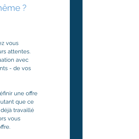
-même ?
ez vous 
rs attentes. 
uation avec 
ts - de vos 
inir une offre 
autant que ce 
déjà travaillé 
ors vous 
fre.