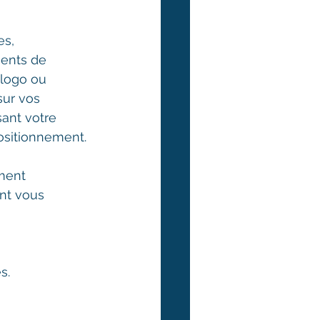
es, 
ents de 
 logo ou 
sur vos 
ant votre 
positionnement.
ment 
nt vous 
s.