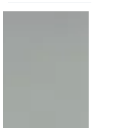
marque au gout du jour ? Voici les
essentiels de la refonte de
marque.