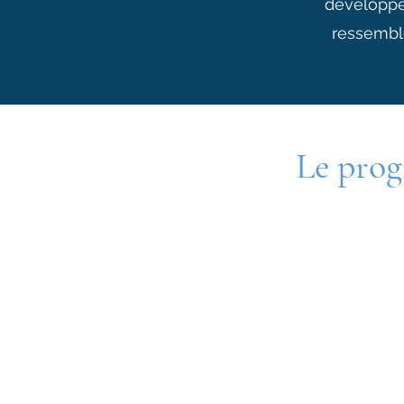
développe
ressemble
Le pro