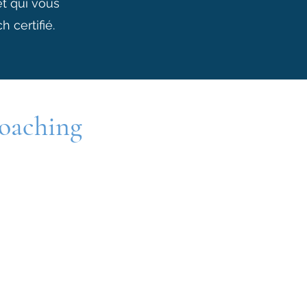
t qui vous
 certifié.
coaching