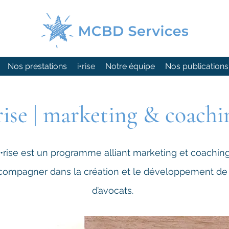
Nos prestations
i•rise
Notre équipe
Nos publications
rise | marketing & coachi
i•rise est un programme alliant marketing et coachin
compagner dans la création et le développement de 
d’avocats.