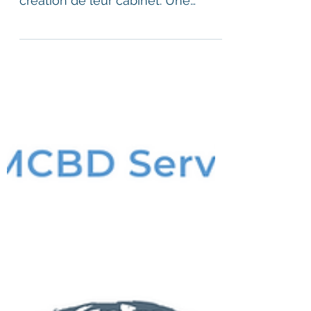
tout faire eux-mêmes lors de la
création de leur cabinet. Une
bonne idée ?