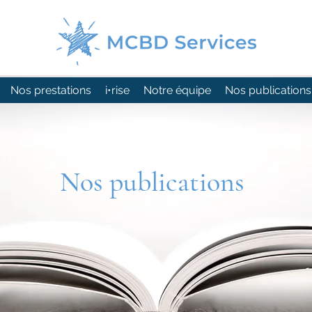
Nos prestations
i•rise
Notre équipe
Nos publications
Nos publications