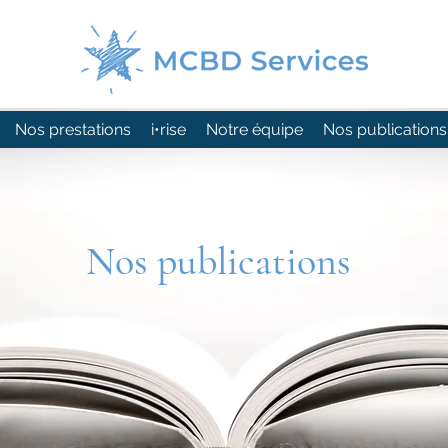
Nos prestations
i•rise
Notre équipe
Nos publications
Nos publications