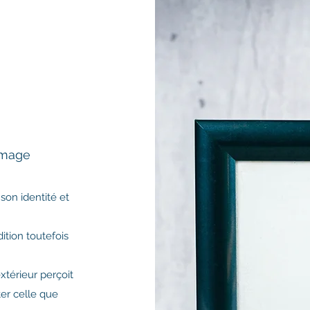
 image
on identité et
tion toutefois
térieur perçoit
er celle que