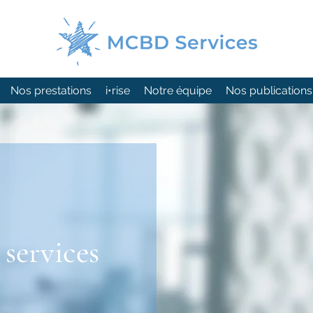
Nos prestations
i•rise
Notre équipe
Nos publications
services