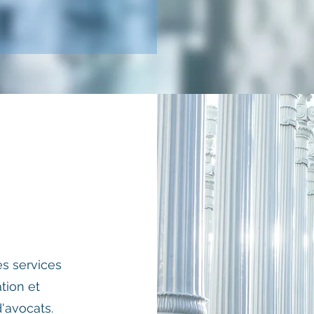
s services
tion et
'avocats.